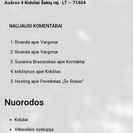
Aušros 4 Kiduliai Šakių raj. LT – 71404
NAUJAUSI KOMENTARAI
Rivanda
apie
Vargonai
Rivanda
apie
Vargonai
Susanna Brazauskas
apie
Kontaktai
krikštynos
apie
Krikštas
Hosting
apie
Paveikslas „Šv. Rokas”
Nuorodos
Kiduliai
Vilkaviškio vyskupija