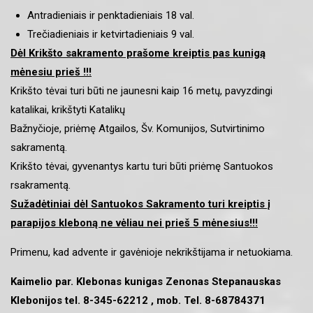
Antradieniais ir penktadieniais 18 val.
Trečiadieniais ir ketvirtadieniais 9 val.
Dėl Krikšto sakramento prašome kreiptis pas kunigą
mėnesiu prieš !!!
Krikšto tėvai turi būti ne jaunesni kaip 16 metų, pavyzdingi
katalikai, krikštyti Katalikų
Bažnyčioje, priėmę Atgailos, Šv. Komunijos, Sutvirtinimo
sakramentą.
Krikšto tėvai, gyvenantys kartu turi būti priėmę Santuokos
rsakramentą.
Sužadėtiniai dėl Santuokos Sakramento turi kreiptis į
parapijos kleboną ne vėliau nei prieš 5 mėnesius!!!
Primenu, kad advente ir gavėnioje nekrikštijama ir netuokiama.
Kaimelio par. Klebonas kunigas Zenonas Stepanauskas
Klebonijos tel. 8-345-62212 , mob. Tel. 8-68784371