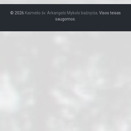
© 2026
Kaimelio šv. Arkangelo Mykolo bažnyčia
. Visos teisės
saugomos.