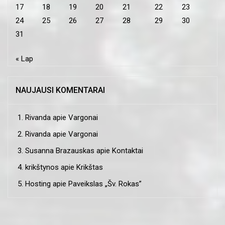
17
18
19
20
21
22
23
24
25
26
27
28
29
30
31
« Lap
NAUJAUSI KOMENTARAI
Rivanda
apie
Vargonai
Rivanda
apie
Vargonai
Susanna Brazauskas
apie
Kontaktai
krikštynos
apie
Krikštas
Hosting
apie
Paveikslas „Šv. Rokas”