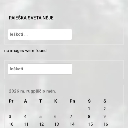
PAIEŠKA SVETAINĖJE
Ieškoti:
no images were found
Ieškoti:
2026 m. rugpjūčio mėn.
Pr
A
T
K
Pn
Š
S
1
2
3
4
5
6
7
8
9
10
11
12
13
14
15
16