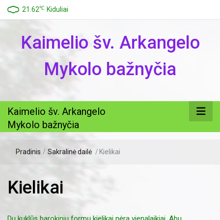
℃
21.62
Kiduliai
Kaimelio šv. Arkangelo
Mykolo bažnyčia
Kaimelio šv. Arkangelo
Mykolo bažnyčia
Pradinis
/
Sakralinė dailė
/
Kielikai
Kielikai
Du kuklūs barokinių formų kielikai nėra vienalaikiai. Abu