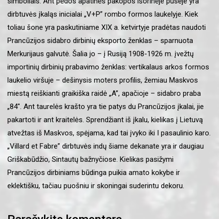
simboliais. Ant pėdos apatinės pakopos išorinėje pusėje yra
dirbtuvės įkaląs inicialai „V+P” rombo formos laukelyje. Kiek
toliau šone yra paskutiniame XIX a. ketvirtyje pradėtas naudoti
Prancūzijos sidabro dirbinių eksporto ženklas – sparnuota
Merkurijaus galvutė. Šalia jo – į Rusiją 1908-1926 m. įvežtų
importinių dirbinių prabavimo ženklas: vertikalaus arkos formos
laukelio viršuje – dešinysis moters profilis, žemiau Maskvos
miestą reiškianti graikiška raidė „A”, apačioje – sidabro praba
„84″. Ant taurelės krašto yra tie patys du Prancūzijos įkalai, jie
pakartoti ir ant kraitelės. Sprendžiant iš įkalu, kielikas į Lietuvą
atvežtas iš Maskvos, spėjama, kad tai įvyko iki I pasaulinio karo.
„Villard et Fabre” dirbtuvės indų šiame dekanate yra ir daugiau
Griškabūdžio, Sintautų bažnyčiose. Kielikas pasižymi
Prancūzijos dirbiniams būdinga puikia amato kokybe ir
eklektišku, tačiau puošniu ir skoningai suderintu dekoru.