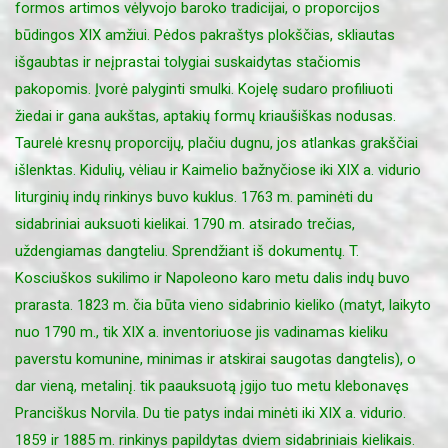
formos artimos vėlyvojo baroko tradicijai, o proporcijos
būdingos XIX amžiui. Pėdos pakraštys plokščias, skliautas
išgaubtas ir neįprastai tolygiai suskaidytas stačiomis
pakopomis. Įvorė palyginti smulki. Kojelę sudaro profiliuoti
žiedai ir gana aukštas, aptakių formų kriaušiškas nodusas.
Taurelė kresnų proporcijų, plačiu dugnu, jos atlankas grakščiai
išlenktas. Kidulių, vėliau ir Kaimelio bažnyčiose iki XIX a. vidurio
liturginių indų rinkinys buvo kuklus. 1763 m. paminėti du
sidabriniai auksuoti kielikai. 1790 m. atsirado trečias,
uždengiamas dangteliu. Sprendžiant iš dokumentų. T.
Kosciuškos sukilimo ir Napoleono karo metu dalis indų buvo
prarasta. 1823 m. čia būta vieno sidabrinio kieliko (matyt, laikyto
nuo 1790 m., tik XIX a. inventoriuose jis vadinamas kieliku
paverstu komunine, minimas ir atskirai saugotas dangtelis), o
dar vieną, metalinį. tik paauksuotą įgijo tuo metu klebonavęs
Pranciškus Norvila. Du tie patys indai minėti iki XIX a. vidurio.
1859 ir 1885 m. rinkinys papildytas dviem sidabriniais kielikais.