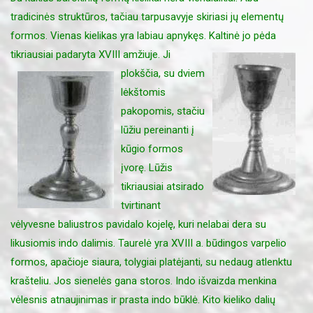
tradicinės struktūros, tačiau tarpusavyje skiriasi jų elementų
formos. Vienas kielikas yra labiau apnykęs. Kaltinė jo pėda
tikriausiai padaryta XVIII amžiuje.
Ji
plokščia, su dviem
lėkštomis
pakopomis, stačiu
lūžiu pereinanti į
kūgio formos
įvorę. Lūžis
tikriausiai atsirado
tvirtinant
vėlyvesne baliustros pavidalo kojelę, kuri nelabai dera su
likusiomis indo dalimis. Taurelė yra XVIII a. būdingos varpelio
formos, apačioje siaura, tolygiai platėjanti, su nedaug atlenktu
krašteliu. Jos sienelės gana storos. Indo išvaizda menkina
vėlesnis atnaujinimas ir prasta indo būklė. Kito kieliko dalių