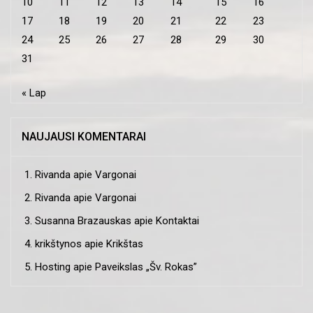
10
11
12
13
14
15
16
17
18
19
20
21
22
23
24
25
26
27
28
29
30
31
« Lap
NAUJAUSI KOMENTARAI
Rivanda
apie
Vargonai
Rivanda
apie
Vargonai
Susanna Brazauskas
apie
Kontaktai
krikštynos
apie
Krikštas
Hosting
apie
Paveikslas „Šv. Rokas”