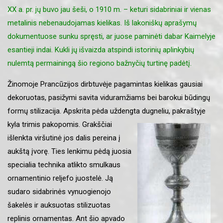
XX a. pr. jų buvo jau šeši, o 1910 m. – keturi sidabriniai ir vienas
metalinis nebenaudojamas kielikas. Iš lakoniškų aprašymų
dokumentuose sunku spręsti, ar juose paminėti dabar Kaimelyje
esantieji indai. Kukli jų išvaizda atspindi istorinių aplinkybių
nulemtą permainingą šio regiono bažnyčių turtinę padėtį.
Žinomoje Prancūzijos dirbtuvėje pagamintas kielikas gausiai
dekoruotas, pasižymi savita viduramžiams bei barokui būdingų
formų stilizacija. Apskrita pėda uždengta dugneliu,
pakraštyje
kyla trimis pakopomis. Grakščiai
išlenkta viršutinė jos dalis pereina į
aukštą įvorę. Ties lenkimu pėdą juosia
specialia technika atlikto smulkaus
ornamentinio reljefo juostelė. Ją
sudaro sidabrinės vynuogienojo
šakelės ir auksuotas stilizuotas
replinis ornamentas. Ant šio apvado