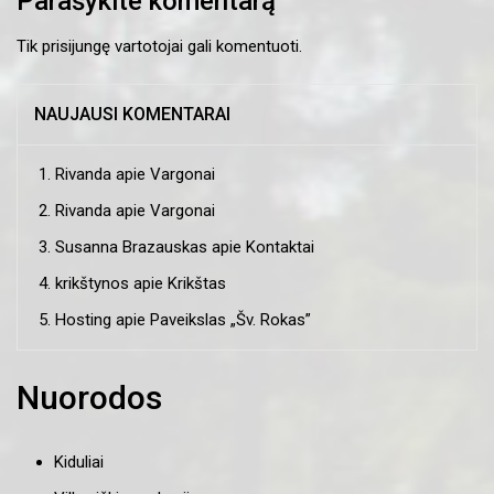
Parašykite komentarą
Tik
prisijungę
vartotojai gali komentuoti.
NAUJAUSI KOMENTARAI
Rivanda
apie
Vargonai
Rivanda
apie
Vargonai
Susanna Brazauskas
apie
Kontaktai
krikštynos
apie
Krikštas
Hosting
apie
Paveikslas „Šv. Rokas”
Nuorodos
Kiduliai