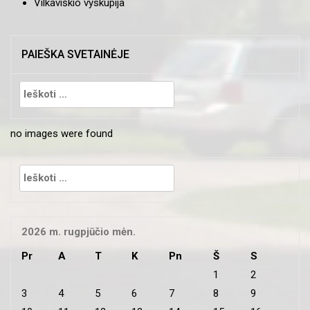
Vilkaviškio vyskupija
PAIEŠKA SVETAINĖJE
Ieškoti:
no images were found
Ieškoti:
2026 m. rugpjūčio mėn.
Pr
A
T
K
Pn
Š
S
1
2
3
4
5
6
7
8
9