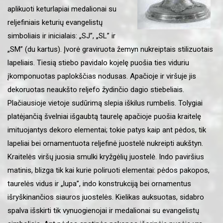
aplikuoti keturlapiai medalionai su
reljefiniais keturių evangelistų
simboliais ir inicialais: „SJ”, „SL” ir
„SM” (du kartus). Įvorė graviruota žemyn nukreiptais stilizuotais
lapeliais. Tiesią stiebo pavidalo kojelę puošia ties viduriu
įkomponuotas paplokščias nodusas. Apačioje ir viršuje jis
dekoruotas neaukšto reljefo žydinčio dagio stiebeliais.
Plačiausioje vietoje sudūrimą slepia iškilus rumbelis. Tolygiai
platėjančią švelniai išgaubtą taurelę apačioje puošia kraitelę
imituojantys dekoro elementai; tokie patys kaip ant pėdos, tik
lapeliai bei ornamentuota reljefinė juostelė nukreipti aukštyn.
Kraitelės viršų juosia smulki kryžgėlių juostelė. Indo paviršius
matinis, blizga tik kai kurie poliruoti elementai: pėdos pakopos,
taurelės vidus ir „lupa”, indo konstrukciją bei ornamentus
išryškinančios siauros juostelės. Kielikas auksuotas, sidabro
spalva išskirti tik vynuogienojai ir medalionai su evangelistų