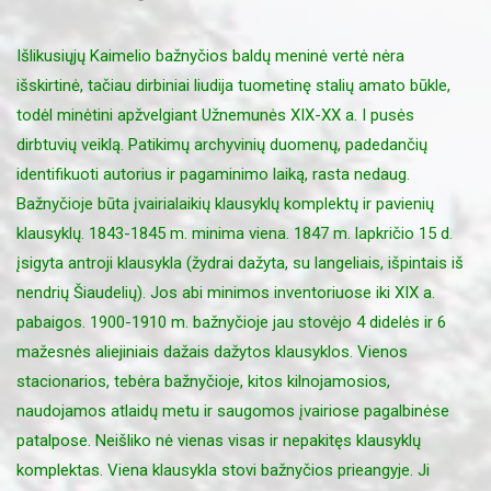
Išlikusiųjų Kaimelio bažnyčios baldų meninė vertė nėra
išskirtinė, tačiau dirbiniai liudija tuometinę stalių amato būkle,
todėl minėtini apžvelgiant Užnemunės XIX-XX a. I pusės
dirbtuvių veiklą. Patikimų archyvinių duomenų, padedančių
identifikuoti autorius ir pagaminimo laiką, rasta nedaug.
Bažnyčioje būta įvairialaikių klausyklų komplektų ir pavienių
klausyklų. 1843-1845 m. minima viena. 1847 m. lapkričio 15 d.
įsigyta antroji klausykla (žydrai dažyta, su langeliais, išpintais iš
nendrių Šiaudelių). Jos abi minimos inventoriuose iki XIX a.
pabaigos. 1900-1910 m. bažnyčioje jau stovėjo 4 didelės ir 6
mažesnės aliejiniais dažais dažytos klausyklos. Vienos
stacionarios, tebėra bažnyčioje, kitos kilnojamosios,
naudojamos atlaidų metu ir saugomos įvairiose pagalbinėse
patalpose. Neišliko nė vienas visas ir nepakitęs klausyklų
komplektas. Viena klausykla stovi bažnyčios prieangyje. Ji