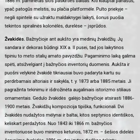
1886 m. paminėtas šios paskirties baldas. Kiti klauptai panašūs,
ypač patogūs melstis, su plačia platformėle. Pulto priekyje –
negili spintelė su užraktu maldaknygei laikyti, šonus puošia
tekintos spiralinės kolonėlės, durelėse – įsprūdos.
Žvakidės.
Bažnyčioje ant aukšto yra medinių žvakidžių. Jų
sandara ir dekoras būdingi XIX a. II pusei, tad jos laikytinos
tipiniu to meto stalių amato pavyzdžiu. Pagaminimo laiką galima
spėti, atsižvelgiant į bažnyčios inventorių duomenis. Aukšta ir
puošni velykinė žvakidė tikriausiai buvo padaryta kartu su
perdirbamais altoriais ir sakykla, t. y. 1873 arba 1885 metais. Ji
pagražinta tekinimu ir išdrožinėta augaliniais istorizmo stiliaus
ornamentais. Gedulo žvakidės galėjo bažnyčioje atsirasti 1886-
1900 metais. Žvakidžių kompozicija tipiška, funkcionali. Dvi
žvakidės nudažytos mėlynai ir baltai, kitos septynios identiškos,
keliskart perdažytos. Nuo 1843 iki 1866 m. bažnyčios
inventoriuose buvo minimos keturios, 1872 m. – šešios didelės