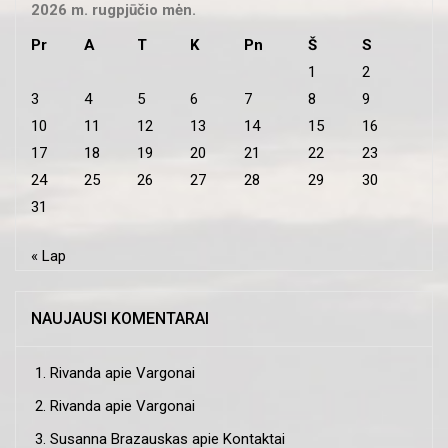
2026 m. rugpjūčio mėn.
Pr
A
T
K
Pn
Š
S
1
2
3
4
5
6
7
8
9
10
11
12
13
14
15
16
17
18
19
20
21
22
23
24
25
26
27
28
29
30
31
« Lap
NAUJAUSI KOMENTARAI
Rivanda
apie
Vargonai
Rivanda
apie
Vargonai
Susanna Brazauskas
apie
Kontaktai