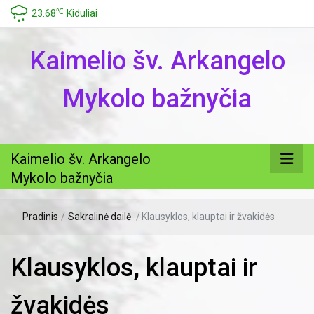
℃
23.68
Kiduliai
Kaimelio šv. Arkangelo
Mykolo bažnyčia
Kaimelio šv. Arkangelo
Mykolo bažnyčia
Pradinis
/
Sakralinė dailė
/
Klausyklos, klauptai ir žvakidės
Klausyklos, klauptai ir
žvakidės