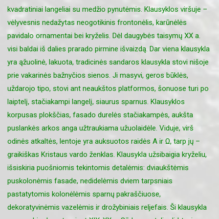
kvadratiniai langeliai su medžio pynutėmis. Klausyklos viršuje –
vėlyvesnis nedažytas neogotikinis frontonėlis, karūnėlės
pavidalo ornamentai bei kryželis. Dėl daugybės taisymų XX a.
visi baldai iš dalies prarado pirmine išvaizdą. Dar viena klausykla
yra ąžuolinė, lakuota, tradicinės sandaros klausykla stovi nišoje
prie vakarinės bažnyčios sienos. Ji masyvi, geros būklės,
uždarojo tipo, stovi ant neaukštos platformos, šonuose turi po
laiptelį, stačiakampi langelį, siaurus sparnus. Klausyklos
korpusas plokščias, fasado durelės stačiakampės, aukšta
puslankės arkos anga užtraukiama užuolaidėle. Viduje, virš
odinės atkaltės, lentoje yra auksuotos raidės A ir Ω, tarp jų –
graikiškas Kristaus vardo ženklas. Klausykla užsibaigia kryželiu,
išsiskiria puošniomis tekintomis detalėmis: dviaukštėmis
puskolonėmis fasade, nedidelėmis dviem tarpsniais
pastatytomis kolonėlėmis sparnų pakraščiuose,
dekoratyvinėmis vazelėmis ir drožybiniais reljefais. Ši klausykla