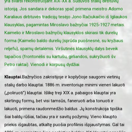
yra svarbi rekonstruojant XIX-XX a. Sūduvos stalių dirbtuvių
istoriją. Jos sandara ir dekoras ypač primena meistro Adomo
Karaliaus dirbtuvės tradicijų tesėjo Jono Račiukaičio iš Igliaukos
klausyklas, pagamintas Miroslavo bažnyčiai 1925-1927 metais.
Kaimelio ir Miroslavo bažnyčių klausyklos skiriasi tik durelių
forma (Kaimelio baldo durelių Įsprūda puošnesnė, su kryžiaus
reljefu), sparnų detalėmis. Viršutinės klausyklų dalys beveik
tapačios (frontonėlis su kartušu, girliandos, sukryžiuoti šv.
Petro raktai). Vienodi ir korpusų dydžiai.
Klauptai.
Bažnyčios zakristijoje ir koplyčioje saugomi vietinių
stalių darbo klauptai. 1886 m. inventoriuje minimi vieneri lakuoti
(„poliruoti”) klauptai. Išlikę treji XIX a. pabaigos klauptai yra
skirtingų formų, bet visi tamsūs, faneruoti arba tonuoti ir
lakuoti, primena raudonmedžio baldus. Jų konstrukcija tipiška
šiai baldų rūšiai, tačiau yra ir savitų požymių. Vieno klaupto
priekis išgaubtas, atkaltę puošia profilinis išpjaustymas. Gal tai