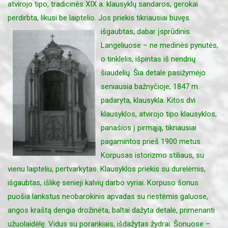
atvirojo tipo, tradicinės XIX a. klausyklų sandaros, gerokai
perdirbta, likusi be laiptelio. Jos priekis tikriausiai buvęs
išgaubtas, dabar įsprūdinis.
Langeliuose – ne medinės pynutės,
o tinklelis, išpintas iš nendrių
šiaudelių. Šia detale pasižymėjo
seniausia bažnyčioje, 1847 m.
padaryta, klausykla. Kitos dvi
klausyklos, atvirojo tipo klausyklos,
panašios į pirmąją, tikriausiai
pagamintos prieš 1900 metus.
Korpusas istorizmo stiliaus, su
vienu laipteliu, pertvarkytas. Klausyklos priekis su durelėmis,
išgaubtas, išlikę senieji kalvių darbo vyriai. Korpuso šonus
puošia lankstus neobarokinis apvadas su riestėmis galuose,
angos kraštą dengia drožinėta, baltai dažyta detalė, primenanti
užuolaidėlę. Vidus su porankiais, išdažytas žydrai. Šonuose –