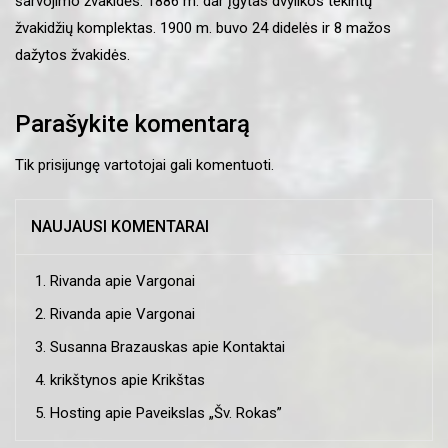
šarvojimo žvakidės. 1886 m. dar įgytas dvylikos tekintų
žvakidžių komplektas. 1900 m. buvo 24 didelės ir 8 mažos
dažytos žvakidės.
Parašykite komentarą
Tik
prisijungę
vartotojai gali komentuoti.
NAUJAUSI KOMENTARAI
Rivanda
apie
Vargonai
Rivanda
apie
Vargonai
Susanna Brazauskas
apie
Kontaktai
krikštynos
apie
Krikštas
Hosting
apie
Paveikslas „Šv. Rokas”