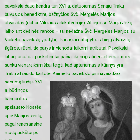
paveikslu daug bendra turi XVI a. datuojamas Senųjų Trakų
buvusios benediktinų bažnyčios Švč. Mergelės Marijos
atvaizdas (dabar Vilniaus arkikatedroje). Abiejuose Marija Jėzų
laiko ant dešinės rankos – tai nedažna Švč. Mergelės Marijos su
Vaikeliu paveikslų ypatybė. Panašiai nutapytos abiejų atvaizdų
figūros, rūtini, tie patys ir vienodai laikomi atributai. Paveikslai
labai panašūs, priskirtini tai pačiai ikonografinei schemai, nors
sunku vienareikšmiškai teigti, kad aptariamasis kūrinys yra
Trakų atvaizdo kartote.
Kaimelio paveikslo pirmavaizdžio
senumą liudija XVI
a. būdingos
banguotos
apsiausto klostės
apie Marijos veidą,
pagal renesansine
madą aukštai po