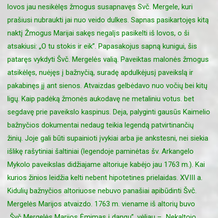
lovos jau nesikėlęs žmogus susapnavęs Svč. Mergele, kuri
prašiusi nubraukti jai nuo veido dulkes. Sapnas pasikartojęs kitą
naktį Žmogus Marijai sakęs negalįs pasikelti iš lovos, o ši
atsakiusi: „O tu stokis ir eik”. Papasakojus sapną kunigui, šis
pataręs vykdyti Švč. Mergelės valią. Paveiktas malonės žmogus
atsikėlęs, nuėjęs į bažnyčią, suradę apdulkėjusį paveikslą ir
pakabinęs jį ant sienos. Atvaizdas gelbėdavo nuo vočių bei kitų
ligų. Kaip padėką žmonės aukodavę ne metaliniu votus. bet
segdavę prie paveikslo kaspinus. Deja, palyginti gausūs Kaimelio
bažnyčios dokumentai nedaug teikia legendą patvirtinančių
žinių. Joje gali būti supainioti įvykiai arba jie ankstesni, nei siekia
išlikę rašytiniai šaltiniai (legendoje paminėtas šv. Arkangelo
Mykolo paveikslas didžiajame altoriuje kabėjo jau 1763 m.). Kai
kurios žinios leidžia kelti nebent hipotetines prielaidas. XVIII a.
Kidulių bažnyčios altoriuose nebuvo panašiai apibūdinti Švč.
Mergelės Marijos atvaizdo. 1763 m. viename iš altorių buvo
„Švč Mergelės Marijos Ėmimas į dangų”, vėliau – „Nekaltojo