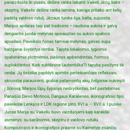
pavaizduota iki pusės, dešine ranka laikanti Vaikeli Jėzų, kaire –
skeptrą. Vaikelis dešine ranka laimina, kairiąja prilaiko ant kelių
padėtą valdovo rutulį. Jėzaus tunika ilga, balta, sujuosta.
Marijos apdaras taip pat tradicinis – raudona suknia ir galvą
dengiantis juodai mėlynas apsiaustas su aukso spalvos
apvadais. Paveikslo fonas tamsiai mėlynas, galvas supa
balzganai švytintys nimbai. Tapyta lokaliomis, lygiomis
spalvinėmis plotmėmis, piešinys apibendrintas, formos
suplokštintos. Kiek subtilesne (autentiška?) tapyba pasižymi tik
veidai. Jų šešėliai papildyti apimtis perteikiančiais refleksais,
skruostai parausvinti, grubiai patamsintų akių žvilgsniai nukreipti
į žiūrovą, Marijos lūpų šypsnys neišryškintas, bet pastebimas.
Panašūs Dievo Motinos, Dangaus Karalienės, ikonografinio tipo
paveikslai Lenkijos ir LDK regione plito XVI a. – XVII a. I pusėje.
Juose Marija su Vaikeliu buvo vaizduojami kaip karališki
asmenys: su karūnomis, skeptru ir valdovo rutuliu.
Kompozicijos ir ikonografijos prasme su Kaimelyje esančiu