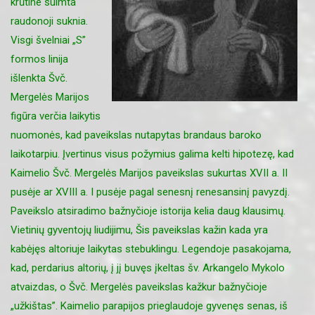
krūtine suimta
raudonoji suknia.
Visgi švelniai „S”
formos linija
išlenkta Švč.
Mergelės Marijos
figūra verčia laikytis
nuomonės, kad paveikslas nutapytas brandaus baroko
laikotarpiu. Įvertinus visus požymius galima kelti hipotezę, kad
Kaimelio Švč. Mergelės Marijos paveikslas sukurtas XVII a. II
pusėje ar XVIII a. I pusėje pagal senesnį renesansinį pavyzdį.
Paveikslo atsiradimo bažnyčioje istorija kelia daug klausimų.
Vietinių gyventojų liudijimu, Šis paveikslas kažin kada yra
kabėjęs altoriuje laikytas stebuklingu. Legendoje pasakojama,
kad, perdarius altorių, į jį buvęs įkeltas šv. Arkangelo Mykolo
atvaizdas, o Švč. Mergelės paveikslas kažkur bažnyčioje
„užkištas”. Kaimelio parapijos prieglaudoje gyvenęs senas, iš