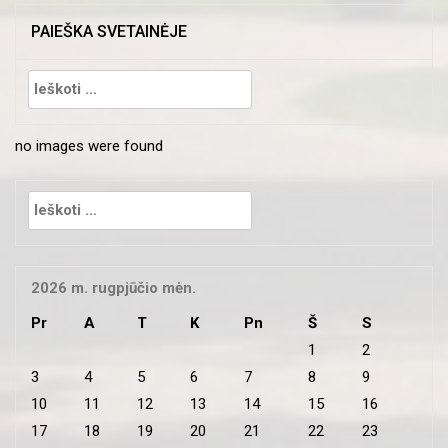
PAIEŠKA SVETAINĖJE
Ieškoti:
no images were found
Ieškoti:
2026 m. rugpjūčio mėn.
Pr
A
T
K
Pn
Š
S
1
2
3
4
5
6
7
8
9
10
11
12
13
14
15
16
17
18
19
20
21
22
23