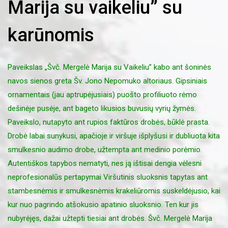
Marija su vaikeliu” su
karūnomis
Paveikslas „Švč. Mergelė Marija su Vaikeliu” kabo ant šoninės
navos sienos greta Šv. Jono Nepomuko altoriaus. Gipsiniais
ornamentais (jau aptrupėjusiais) puošto profiliuoto rėmo
dešinėje pusėje, ant bageto likusios buvusių vyrių žymės.
Paveikslo, nutapyto ant rupios faktūros drobės, būklė prasta.
Drobė labai sunykusi, apačioje ir viršuje išplyšusi ir dubliuota kita
smulkesnio audimo drobe, užtempta ant medinio porėmio.
Autentiškos tapybos nematyti, nes ją ištisai dengia vėlesni
neprofesionalūs pertapymai Viršutinis sluoksnis tapytas ant
stambesnėmis ir smulkesnėmis krakeliūromis suskeldėjusio, kai
kur nuo pagrindo atšokusio apatinio sluoksnio. Ten kur jis
nubyrėjęs, dažai užtepti tiesiai ant drobės. Švč. Mergelė Marija