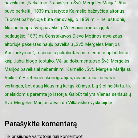
paveikslas „Nekaltojo Prasidėjimu Švč. Mergelės Marija”. Abu
buvo perkelti į 1839 m. statytos Kaimelio bažnyčios altorius.
Tuomet bažnyčioje būta dar dviejų, o 1859 m. – nei aštuonių
tiksliau neaprašytų paveikslų. Vėlesniais metais jų dar
padaugėjo. 1873 m. Čenstakavos Dievo Motinos atvaizdas
altoriuje pakeistas nauju paveikslu „Svč. Mergelės Marijos
Apsilankymas”, o senasis pakabintas ant sienos ir apibūdintas
kaip „labai blogo teptuko. Vėliau dokumentuose Švč. Mergelės
Marijos paveikslai nebeminimi. Kaimelio „Švč. Mergelė Marija su
Vaikeliu” – retesnės ikonografijos, neabejotinai senas ir
vertingas, bet daug klausimų keliąs kūrinys. Lig šiol neištirta, tik
prielaidomis paremta jo istorija. Galbūt tai yra Vienas seniausių
Švč. Mergelės Marijos atvaizdų Vilkaviškio vyskupijoje.
Parašykite komentarą
Tik
prisijungę
vartotojai gali komentuoti.