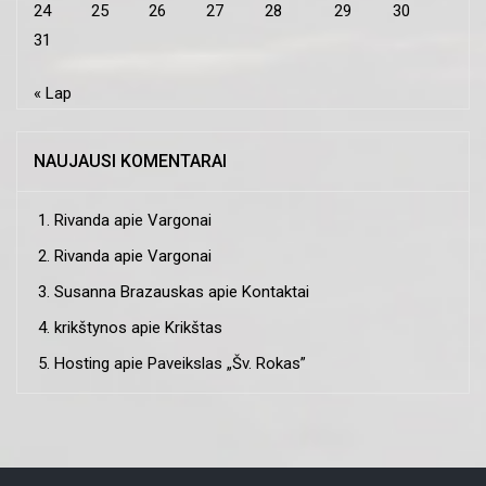
24
25
26
27
28
29
30
31
« Lap
NAUJAUSI KOMENTARAI
Rivanda
apie
Vargonai
Rivanda
apie
Vargonai
Susanna Brazauskas
apie
Kontaktai
krikštynos
apie
Krikštas
Hosting
apie
Paveikslas „Šv. Rokas”