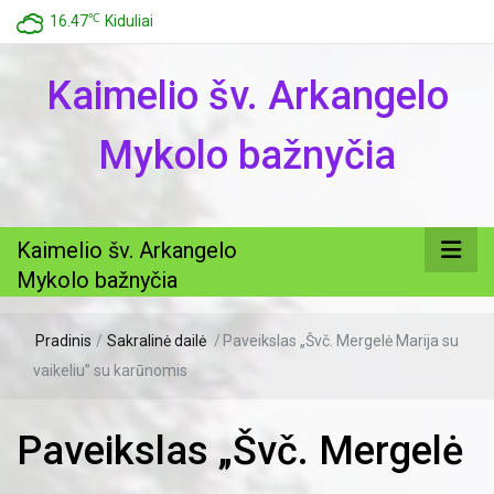
℃
16.47
Kiduliai
Kaimelio šv. Arkangelo
Mykolo bažnyčia
Kaimelio šv. Arkangelo
Mykolo bažnyčia
Pradinis
/
Sakralinė dailė
/
Paveikslas „Švč. Mergelė Marija su
vaikeliu” su karūnomis
Paveikslas „Švč. Mergelė