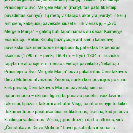
Prasidėjimo Svč. Mergelė Marija” (matyt, tas pats tik kitaip
pavadintas kūrinys). Tų metų vizitacijos akte yra įvardyti ir kelių
ant sienų kabėjusių paveiksle siužetai. Tik vienas jų – „Svč.
Mergelė Marija” – galėtų būti tapatinamas su dabar Kaimelyje
esančiuoju. Vėliau Kidulių bažnyčioje ant sienų kabėdavę
paveikslai dokumentuose neapibūdinti, pateiktas tik bendras
skaičius (1790 m. – penki, 1804 m. – trys). 1804 m. iliuziškai
tapytame altoriuje virš mensos vietoje paveikslo „Nekaltojo
Prasidėjimo Švč. Mergelė Marija” buvo pakabintas Čenstakavos
Dievo Motinos atvaizdas. Žinoma, sunku kompozicijos požiūriu
kiek panašų Čenstakavos Marijos paveikslą sieti su
aptariamuoju – skiriasi figūrų tarpusavio padėtis, vaizdavimo
rakursai, tipažai ir laikomi atributai. Visgi, turint omenyje to laiko
dokumentuose pasitaikančius netikslumus, tikėtina, kad jis buvo
klaidingai vadinamas. Vėliau, įgijus drožėjų darbo altorius, virš
„Čenstakavos Dievo Motinos” buvo pakabintas ir senasis